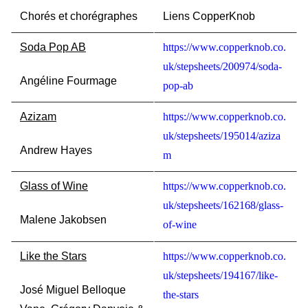
Chorés et chorégraphes
Liens CopperKnob
Soda Pop AB
https://www.copperknob.co.
uk/stepsheets/200974/soda-
Angéline Fourmage
pop-ab
Azizam
https://www.copperknob.co.
uk/stepsheets/195014/aziza
Andrew Hayes
m
Glass of Wine
https://www.copperknob.co.
uk/stepsheets/162168/glass-
Malene Jakobsen
of-wine
Like the Stars
https://www.copperknob.co.
uk/stepsheets/194167/like-
José Miguel Belloque
the-stars