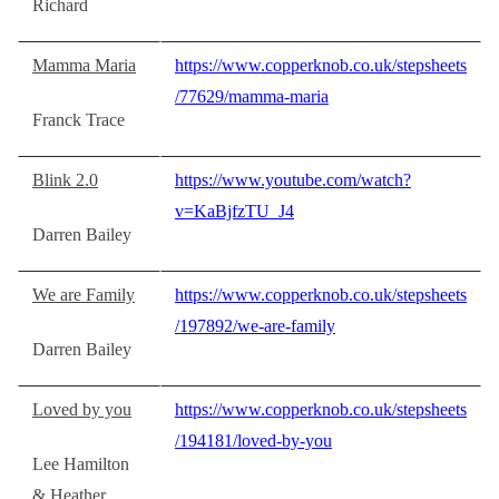
Richard
Mamma Maria
https://www.copperknob.co.uk/stepsheets
/77629/mamma-maria
Franck Trace
Blink 2.0
https://www.youtube.com/watch?
v=KaBjfzTU_J4
Darren Bailey
We are Family
https://www.copperknob.co.uk/stepsheets
/197892/we-are-family
Darren Bailey
Loved by you
https://www.copperknob.co.uk/stepsheets
/194181/loved-by-you
Lee Hamilton
& Heather