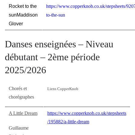
Rocket to the
https://www.copperknob.co.uk/stepsheets/9207
sun
Maddison
to-the-sun
Glover
Danses enseignées – Niveau
débutant – 2ème période
2025/2026
Chorés et
Liens CopperKnob
chorégraphes
A Little Dream
https://www.copperknob.co.uk/stepsheets
/195882/a-little-dream
Guillaume