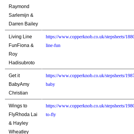
Raymond
Sarlemijn &
Darren Bailey
Living Line
https://www.copperknob.co.uk/stepsheets/1880
Fun
Fiona &
line-fun
Roy
Hadisubroto
Get it
https://www.copperknob.co.uk/stepsheets/1987
Baby
Amy
baby
Christian
Wings to
https://www.copperknob.co.uk/stepsheets/198
Fly
Rhoda Lai
to-fly
& Hayley
Wheatley