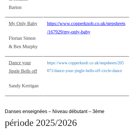
Barton
My Only Baby
https://www.copperknob.co.uk/stepsheets
/167929/my-only-baby
Florian Simon
& Ben Murphy
Dance your
https://www.copperknob.co.uk/stepsheets/205
Jingle Bells off
071/dance-your-jingle-bells-off-circle-dance
Sandy Kerrigan
Danses enseignées – Niveau débutant – 3ème
période 2025/2026