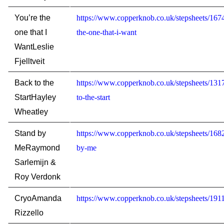
You’re the
https://www.copperknob.co.uk/stepsheets/167
one that I
the-one-that-i-want
Want
Leslie
Fjelltveit
Back to the
https://www.copperknob.co.uk/stepsheets/131
Start
Hayley
to-the-start
Wheatley
Stand by
https://www.copperknob.co.uk/stepsheets/168
Me
Raymond
by-me
Sarlemijn &
Roy Verdonk
Cryo
Amanda
https://www.copperknob.co.uk/stepsheets/191
Rizzello